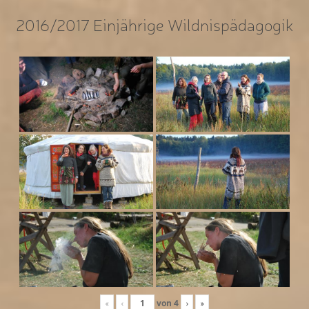
2016/2017 Einjährige Wildnispädagogik
«
‹
von
4
›
»