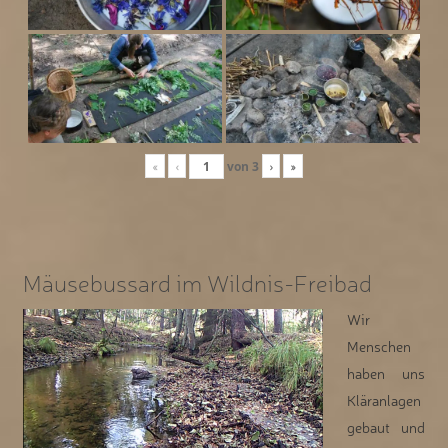
«
‹
von
3
›
»
Mäusebussard im Wildnis-Freibad
Wir
Menschen
haben uns
Kläranlagen
gebaut und