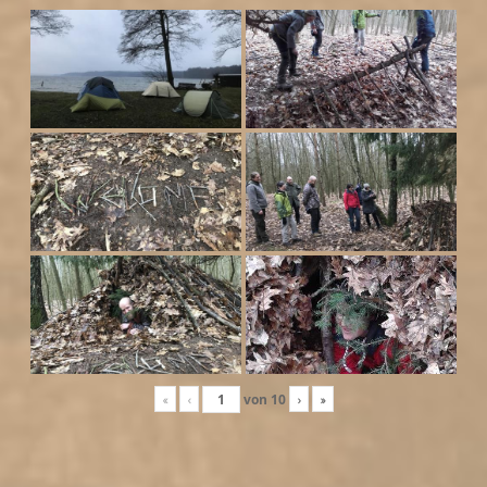
«
‹
von
10
›
»