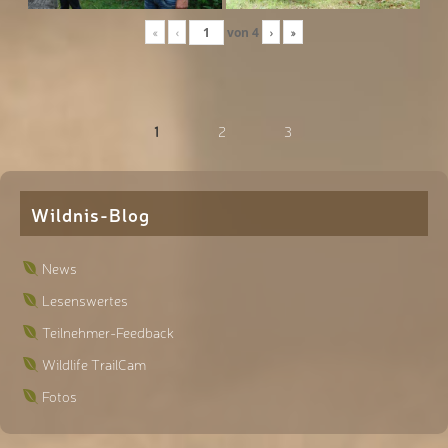
«
‹
von
4
›
»
1
2
3
Wildnis-Blog
News
Lesenswertes
Teilnehmer-Feedback
Wildlife TrailCam
Fotos