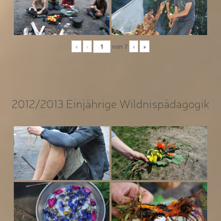
«
‹
von
7
›
»
2012/2013 Einjährige Wildnispädagogik