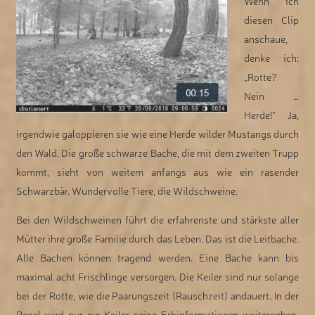
Wenn ich
diesen Clip
anschaue,
denke ich:
„Rotte?
Nein …
Herde!“ Ja,
irgendwie galoppieren sie wie eine Herde wilder Mustangs durch
den Wald. Die große schwarze Bache, die mit dem zweiten Trupp
kommt, sieht von weitem anfangs aus wie ein rasender
Schwarzbär. Wundervolle Tiere, die Wildschweine.
Bei den Wildschweinen führt die erfahrenste und stärkste aller
Mütter ihre große Familie durch das Leben. Das ist die Leitbache.
Alle Bachen können tragend werden. Eine Bache kann bis
maximal acht Frischlinge versorgen. Die Keiler sind nur solange
bei der Rotte, wie die Paarungszeit (Rauschzeit) andauert. In der
Regel wird nur ein Keiler seine Erbinformationen weitergeben.