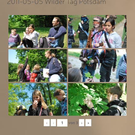
2011-05-05 Wilder Tag Potsdam
«
‹
von
3
›
»