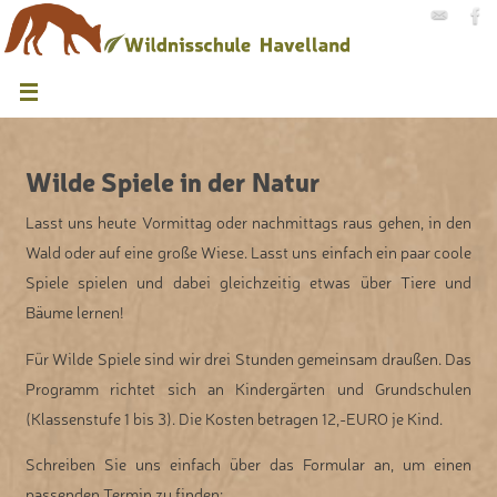
Wilde Spiele in der Natur
Lasst uns heute Vormittag oder nachmittags raus gehen, in den
Wald oder auf eine große Wiese. Lasst uns einfach ein paar coole
Spiele spielen und dabei gleichzeitig etwas über Tiere und
Bäume lernen!
Für Wilde Spiele sind wir drei Stunden gemeinsam draußen. Das
Programm richtet sich an Kindergärten und Grundschulen
(Klassenstufe 1 bis 3). Die Kosten betragen 12,-EURO je Kind.
Schreiben Sie uns einfach über das Formular an, um einen
passenden Termin zu finden: