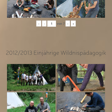
«
‹
von
7
›
»
2012/2013 Einjährige Wildnispädagogik