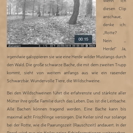
Wenn ich
diesen Clip
anschaue,
denke ich:
„Rotte?
Nein …
Herde!“ Ja,
irgendwie galoppieren sie wie eine Herde wilder Mustangs durch
den Wald. Die große schwarze Bache, die mit dem zweiten Trupp
kommt, sieht von weitem anfangs aus wie ein rasender
Schwarzbär. Wundervolle Tiere, die Wildschweine.
Bei den Wildschweinen führt die erfahrenste und stärkste aller
Mütter ihre große Familie durch das Leben. Das ist die Leitbache.
Alle Bachen können tragend werden. Eine Bache kann bis
maximal acht Frischlinge versorgen. Die Keiler sind nur solange
bei der Rotte, wie die Paarungszeit (Rauschzeit) andauert. In der
Regel wird nur ein Keiler seine Erbinformationen weitergeben.