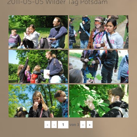
2011-05-05 Wilder Tag Potsdam
«
‹
von
3
›
»