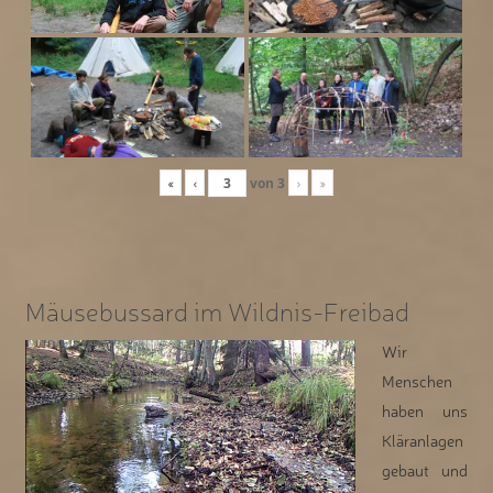
«
‹
von
3
›
»
Mäusebussard im Wildnis-Freibad
Wir
Menschen
haben uns
Kläranlagen
gebaut und