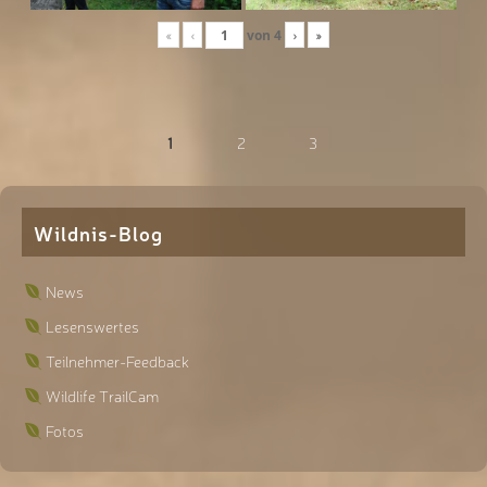
«
‹
von
4
›
»
1
2
3
Wildnis-Blog
News
Lesenswertes
Teilnehmer-Feedback
Wildlife TrailCam
Fotos