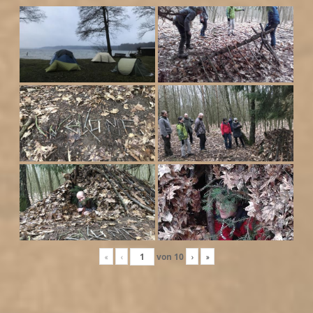
«
‹
von
10
›
»