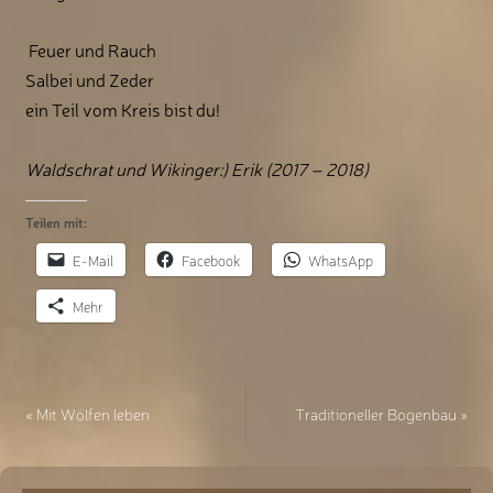
Feuer und Rauch
Salbei und Zeder
ein Teil vom Kreis bist du!
Waldschrat und Wikinger:) Erik (2017 – 2018)
Teilen mit:
E-Mail
Facebook
WhatsApp
Mehr
«
Mit Wölfen leben
Traditioneller Bogenbau
»