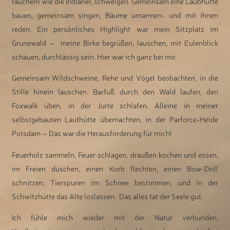
räuchern wie die Indianer, schweigen. Gemeinsam eine Laubhütte
bauen, gemeinsam singen, Bäume umarmen- und mit ihnen
reden. Ein persönliches Highlight war mein Sitzplatz im
Grunewald – meine Birke begrüßen, lauschen, mit Eulenblick
schauen, durchlässig sein. Hier war ich ganz bei mir.
Gemeinsam Wildschweine, Rehe und Vögel beobachten, in die
Stille hinein lauschen. Barfuß durch den Wald laufen, den
Foxwalk üben, in der Jurte schlafen. Alleine in meiner
selbstgebauten Lauthütte übernachten, in der Parforce-Heide
Potsdam – Das war die Herausforderung für mich!
Feuerholz sammeln, Feuer schlagen, draußen kochen und essen,
im Freien duschen, einen Korb flechten, einen Bow-Drill
schnitzen, Tierspuren im Schnee bestimmen, und in der
Schwitzhütte das Alte loslassen. Das alles tat der Seele gut.
Ich fühle mich wieder mit der Natur verbunden.