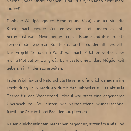
Spinne!“, oder Kinder stöhnen: „Frau Buzin, ich kann nicht mehr
laufen!“
Dank der Waldpädagogen (Henning und Kata), konnten sich die
Kinder nach einiger Zeit entspannen und fanden es toll,
herumzustreuen. Nebenbei lernten sie Bäume und ihre Früchte
kennen, oder wie man Kräutersalz und Holundersaft herstellt.
Das Projekt “Schule im Wald“ war nach 2 Jahren vorbei, aber
meine Motivation war groß. Es musste eine andere Möglichkeit
geben, mit Kindern zu arbeiten.
In der Wildnis- und Naturschule Havelland fand ich genau meine
Fortbildung. In 6 Modulen durch den Jahreskreis. Das aktuelle
Thema für das Wochenend- Modul war stets eine angenehme
Überraschung. So lernten wir verschiedene wunderschöne,
friedliche Orte im Land Brandenburg kennen.
Neuen gleichgesinnten Menschen begegnen, sitzen im Kreis und