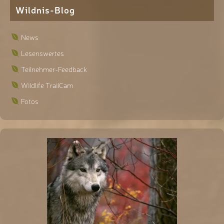
Wildnis-Blog
News
Lesenswertes
Teilnehmer-Feedback
Wildlife TrailCam
Fotos