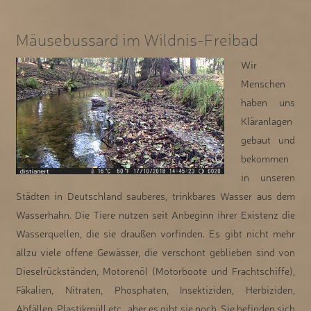
Mäusebussard im Wildnis-Freibad
Wir
Menschen
haben uns
Kläranlagen
gebaut und
bekommen
in unseren
Städten in Deutschland sauberes, trinkbares Wasser aus dem
Wasserhahn. Die Tiere nutzen seit Anbeginn ihrer Existenz die
Wasserquellen, die sie draußen vorfinden. Es gibt nicht mehr
allzu viele offene Gewässer, die verschont geblieben sind von
Dieselrückständen, Motorenöl (Motorboote und Frachtschiffe),
Fäkalien, Nitraten, Phosphaten, Insektiziden, Herbiziden,
Abfällen, Plastikmüll etc., aber es gibt sie noch. Sie befinden sich