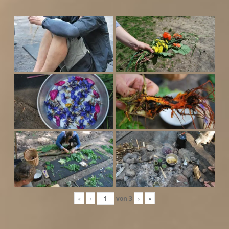
«
‹
von
3
›
»