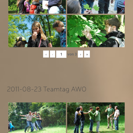
«
‹
von
3
›
»
2011-08-23 Teamtag AWO