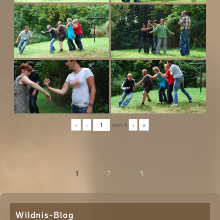
«
‹
von
4
›
»
1
2
3
Wildnis-Blog