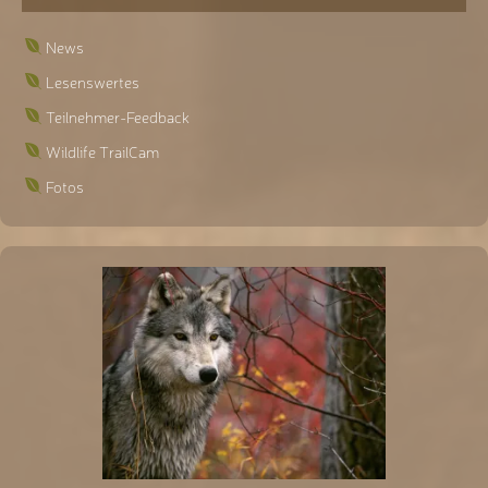
News
Lesenswertes
Teilnehmer-Feedback
Wildlife TrailCam
Fotos