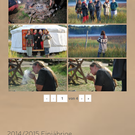
«
‹
von
4
›
»
2014/2015 Einjährige