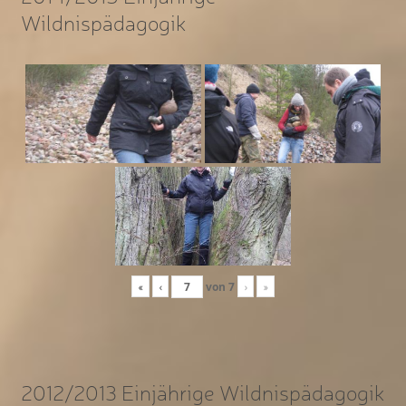
Wildnispädagogik
«
‹
von
7
›
»
2012/2013 Einjährige Wildnispädagogik