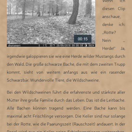
Wenn ich
diesen Clip
anschaue,
denke ich:
„Rotte?
Nein …
Herde!“ Ja,
irgendwie galoppieren sie wie eine Herde wilder Mustangs durch
den Wald. Die große schwarze Bache, die mit dem zweiten Trupp
kommt, sieht von weitem anfangs aus wie ein rasender
Schwarzbär. Wundervolle Tiere, die Wildschweine.
Bei den Wildschweinen führt die erfahrenste und stärkste aller
Mütter ihre große Familie durch das Leben. Das ist die Leitbache.
Alle Bachen können tragend werden. Eine Bache kann bis
maximal acht Frischlinge versorgen. Die Keiler sind nur solange
bei der Rotte, wie die Paarungszeit (Rauschzeit) andauert. In der
Regel wird nur ein Keiler seine Erbinformationen weitergeben.