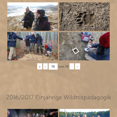
«
‹
von
10
›
»
2016/2017 Einjährige Wildnispädagogik