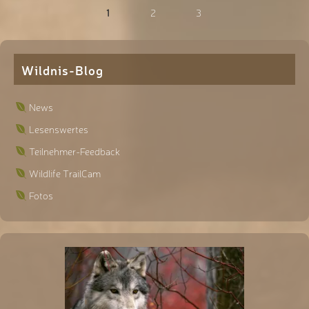
1
2
3
Wildnis-Blog
News
Lesenswertes
Teilnehmer-Feedback
Wildlife TrailCam
Fotos