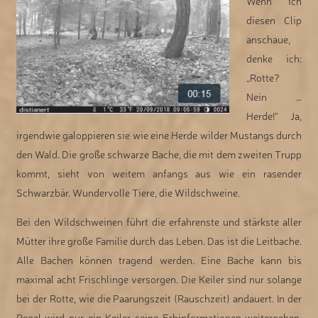
Wenn ich
diesen Clip
anschaue,
denke ich:
„Rotte?
Nein …
Herde!“ Ja,
irgendwie galoppieren sie wie eine Herde wilder Mustangs durch
den Wald. Die große schwarze Bache, die mit dem zweiten Trupp
kommt, sieht von weitem anfangs aus wie ein rasender
Schwarzbär. Wundervolle Tiere, die Wildschweine.
Bei den Wildschweinen führt die erfahrenste und stärkste aller
Mütter ihre große Familie durch das Leben. Das ist die Leitbache.
Alle Bachen können tragend werden. Eine Bache kann bis
maximal acht Frischlinge versorgen. Die Keiler sind nur solange
bei der Rotte, wie die Paarungszeit (Rauschzeit) andauert. In der
Regel wird nur ein Keiler seine Erbinformationen weitergeben.