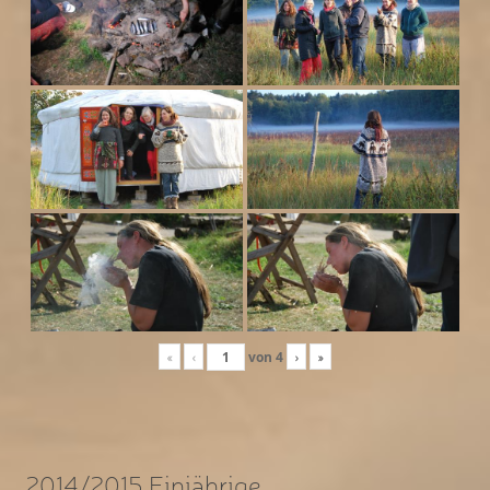
«
‹
von
4
›
»
2014/2015 Einjährige