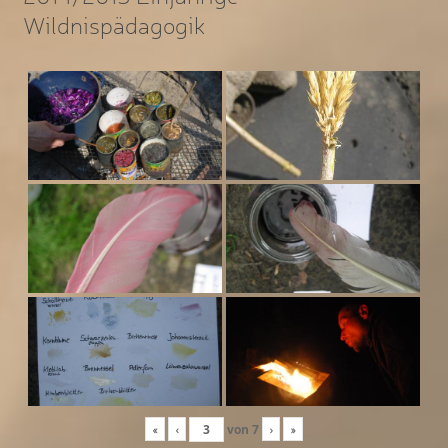
Wildnispädagogik
«
‹
von
7
›
»