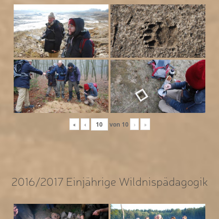
«
‹
von
10
›
»
2016/2017 Einjährige Wildnispädagogik