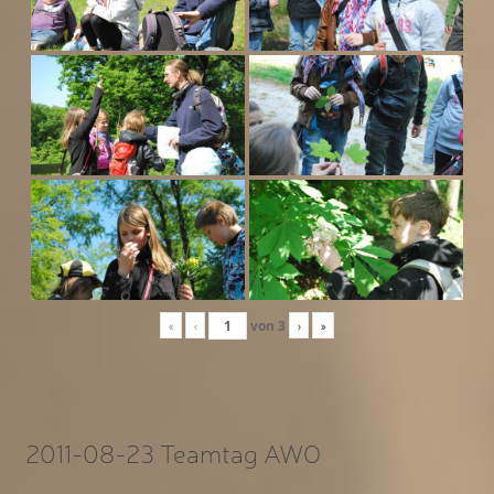
«
‹
von
3
›
»
2011-08-23 Teamtag AWO