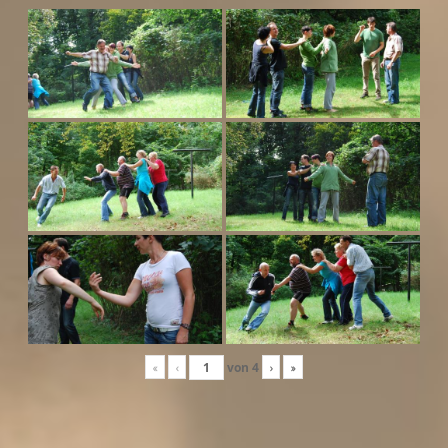
«
‹
von
4
›
»