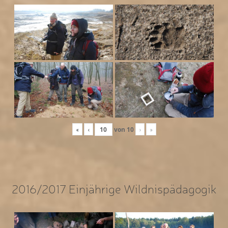
«
‹
von
10
›
»
2016/2017 Einjährige Wildnispädagogik