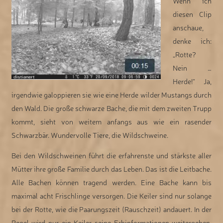
Wenn ich
diesen Clip
anschaue,
denke ich:
„Rotte?
Nein …
Herde!“ Ja,
irgendwie galoppieren sie wie eine Herde wilder Mustangs durch
den Wald. Die große schwarze Bache, die mit dem zweiten Trupp
kommt, sieht von weitem anfangs aus wie ein rasender
Schwarzbär. Wundervolle Tiere, die Wildschweine.
Bei den Wildschweinen führt die erfahrenste und stärkste aller
Mütter ihre große Familie durch das Leben. Das ist die Leitbache.
Alle Bachen können tragend werden. Eine Bache kann bis
maximal acht Frischlinge versorgen. Die Keiler sind nur solange
bei der Rotte, wie die Paarungszeit (Rauschzeit) andauert. In der
Regel wird nur ein Keiler seine Erbinformationen weitergeben.