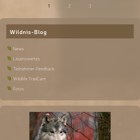
1
2
3
Wildnis-Blog
News
Lesenswertes
Teilnehmer-Feedback
Wildlife TrailCam
Fotos