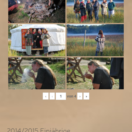
«
‹
von
4
›
»
2014/2015 Einjährige