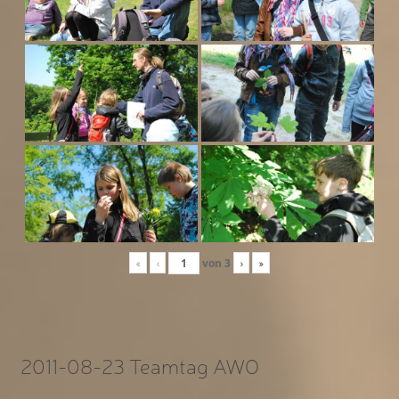
«
‹
von
3
›
»
2011-08-23 Teamtag AWO