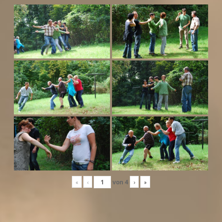
«
‹
von
4
›
»