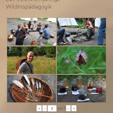
Wildnispädagogik
«
‹
von
7
›
»