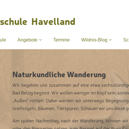
ule
Angebote
Termine
Wildnis-Blog
Sc
Naturkundliche Wanderung
Wir begeben uns zusammen auf eine etwa sechsstündig
Bad Belzig beginnt. Wir wollen weniger im Kopf sein, son
„Außen“ richten. Dabei werden wir unterwegs Begegnunge
Greifvögeln, Bäumen, Tierspuren. Schauen wir uns diese 
Am späten Nachmittag, nach der Wanderung, können wir u
oder den Biergarten setzen, zum Bespiel auf der Burg Ei