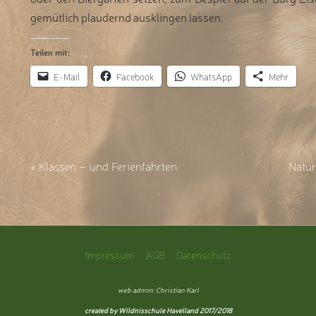
gemütlich plaudernd ausklingen lassen.
Teilen mit:
E-Mail
Facebook
WhatsApp
Mehr
«
Klassen – und Ferienfahrten
Natur
Impressum
AGB
Datenschutz
web admin: Christian Karl
created by Wildnisschule Havelland 2017/2018