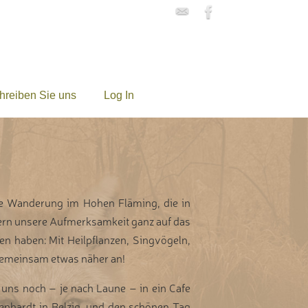
hreiben Sie uns
Log In
e Wanderung im Hohen Fläming, die in
dern unsere Aufmerksamkeit ganz auf das
n haben: Mit Heilpflanzen, Singvögeln,
gemeinsam etwas näher an!
ns noch – je nach Laune – in ein Cafe
senhardt in Belzig, und den schönen Tag