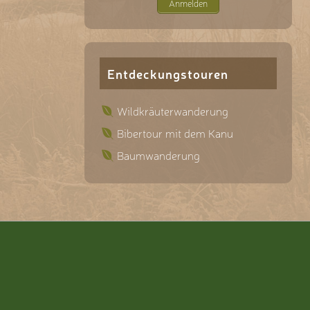
Anmelden
Entdeckungstouren
Wildkräuterwanderung
Bibertour mit dem Kanu
Baumwanderung