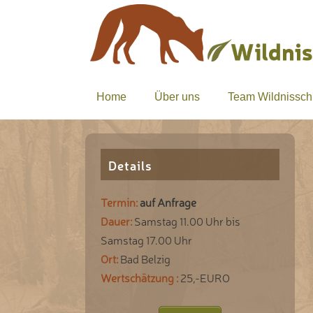
Home
Über uns
Team Wildnissch
Details
Termin:
auf Anfrage
Dauer:
Samstag 11.00 Uhr bis
Samstag 17.00 Uhr
Ort:
Bad Belzig
Wertschätzung :
25,-EURO