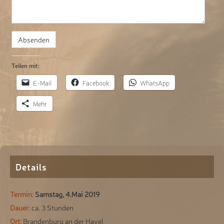
Teilen mit:
E-Mail
Facebook
WhatsApp
Mehr
Details
Termin:
Samstag, 4.Mai 2019
Dauer:
ca. 3 Stunden
Ort:
Brandenburg an der Havel