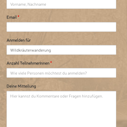
Email
*
Anmelden für
Anzahl TeilnehmerInnen
*
Deine Mitteilung