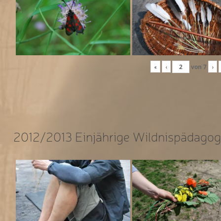
«
‹
von
7
›
2012/2013 Einjährige Wildnispädagog