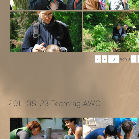
«
‹
von
3
›
2011-08-23 Teamtag AWO