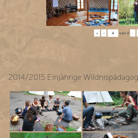
«
‹
von
4
›
2014/2015 Einjährige Wildnispädagog