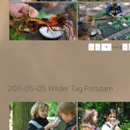
«
‹
von
3
›
2011-05-05 Wilder Tag Potsdam