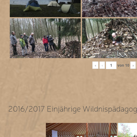
«
‹
von
10
›
2016/2017 Einjährige Wildnispädagog