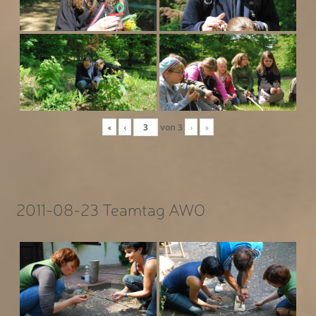
«
‹
von
3
›
»
2011-08-23 Teamtag AWO