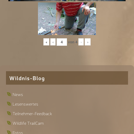
«
‹
von
4
›
»
Wildnis-Blog
News
Lesenswertes
Teilnehmer-Feedback
Wildlife TrailCam
Fotos