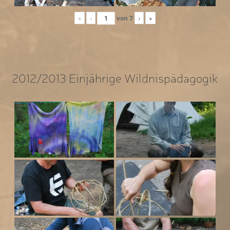
«
‹
von
7
›
»
2012/2013 Einjährige Wildnispädagogik