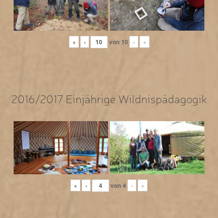
«
‹
von
10
›
»
2016/2017 Einjährige Wildnispädagogik
«
‹
von
4
›
»