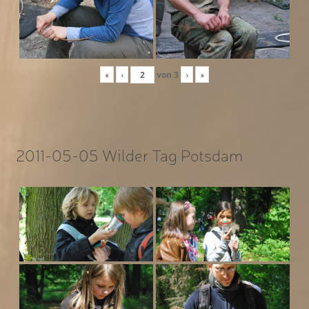
«
‹
von
3
›
»
2011-05-05 Wilder Tag Potsdam