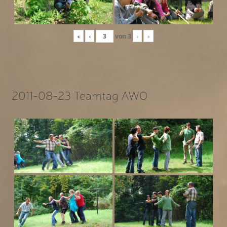
«
‹
von
3
›
»
2011-08-23 Teamtag AWO