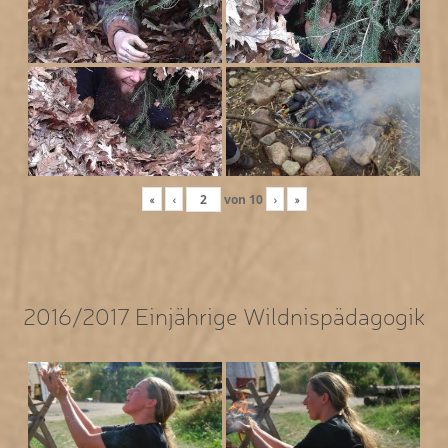
«
‹
von
10
›
»
2016/2017 Einjährige Wildnispädagogik