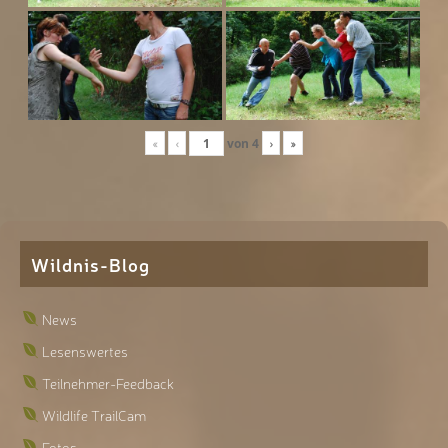
«
‹
von
4
›
»
Wildnis-Blog
News
Lesenswertes
Teilnehmer-Feedback
Wildlife TrailCam
Fotos