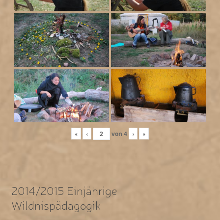
«
‹
von
4
›
»
2014/2015 Einjährige
Wildnispädagogik