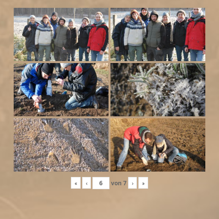
«
‹
von
7
›
»