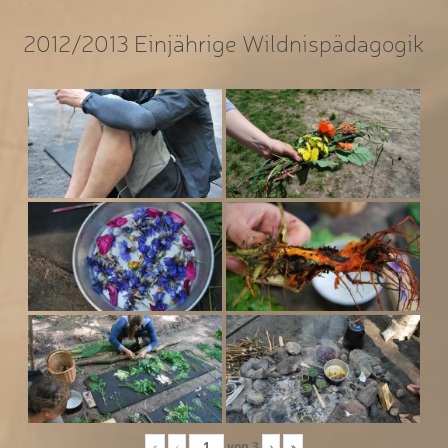
2012/2013 Einjährige Wildnispädagogik
«
‹
von
3
›
»