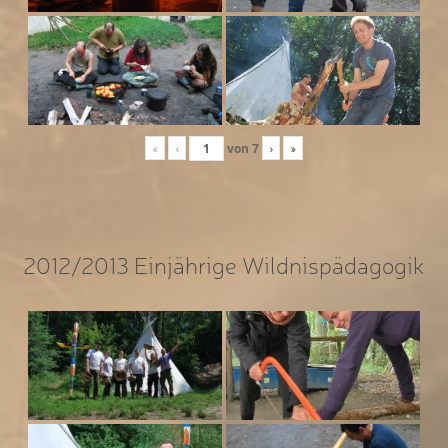
«
‹
von
7
›
»
2012/2013 Einjährige Wildnispädagogik