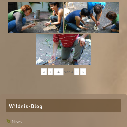
«
‹
von
4
›
»
Wildnis-Blog
News