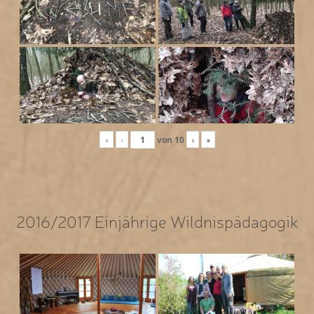
«
‹
von
10
›
»
2016/2017 Einjährige Wildnispädagogik