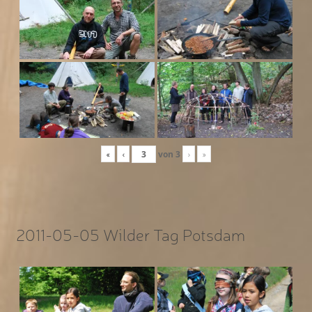
«
‹
von
3
›
»
2011-05-05 Wilder Tag Potsdam