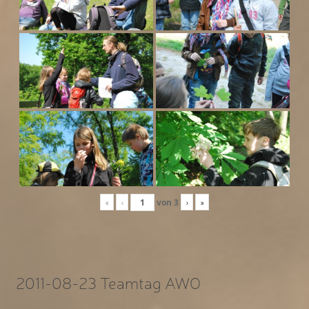
«
‹
von
3
›
»
2011-08-23 Teamtag AWO