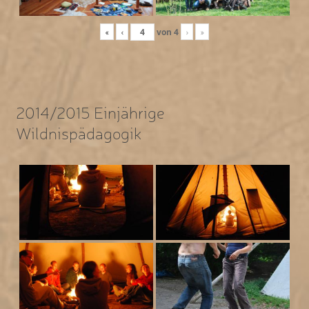
«
‹
von
4
›
»
2014/2015 Einjährige
Wildnispädagogik