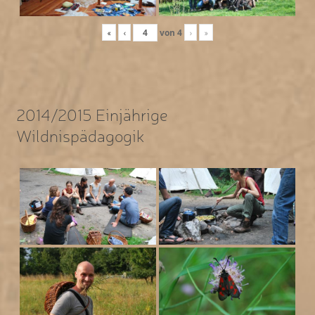
«
‹
von
4
›
»
2014/2015 Einjährige
Wildnispädagogik