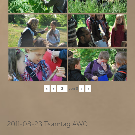
«
‹
von
3
›
»
2011-08-23 Teamtag AWO