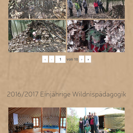
«
‹
von
10
›
»
2016/2017 Einjährige Wildnispädagogik