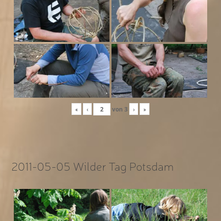
«
‹
von
3
›
»
2011-05-05 Wilder Tag Potsdam