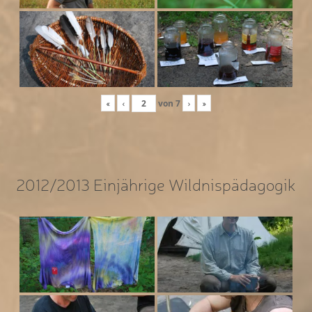
«
‹
von
7
›
»
2012/2013 Einjährige Wildnispädagogik