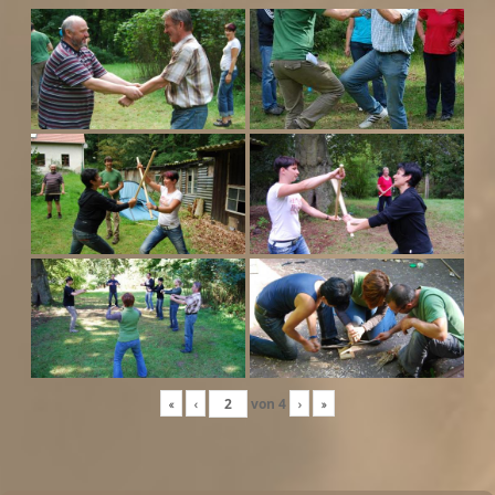
«
‹
von
4
›
»