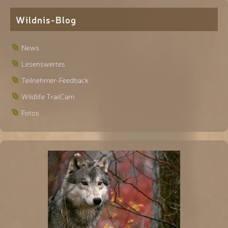
Wildnis-Blog
News
Lesenswertes
Teilnehmer-Feedback
Wildlife TrailCam
Fotos