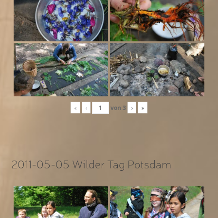
«
‹
von
3
›
»
2011-05-05 Wilder Tag Potsdam