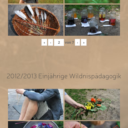
«
‹
von
7
›
»
2012/2013 Einjährige Wildnispädagogik