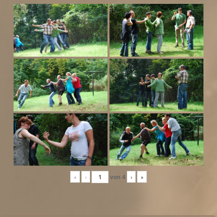
«
‹
von
4
›
»