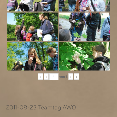
«
‹
von
3
›
»
2011-08-23 Teamtag AWO