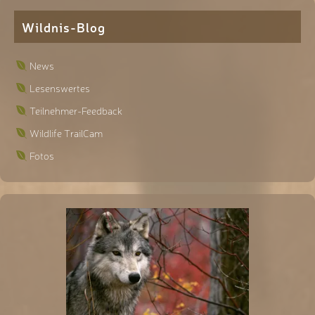
Wildnis-Blog
News
Lesenswertes
Teilnehmer-Feedback
Wildlife TrailCam
Fotos