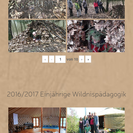
«
‹
von
10
›
»
2016/2017 Einjährige Wildnispädagogik