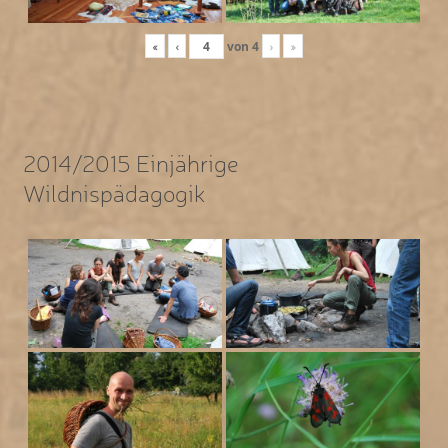
«
‹
von
4
›
»
2014/2015 Einjährige
Wildnispädagogik