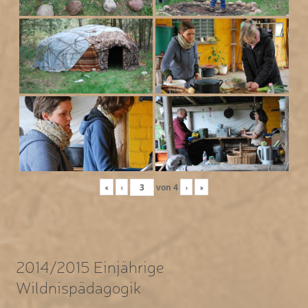
«
‹
von
4
›
»
2014/2015 Einjährige
Wildnispädagogik