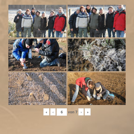
«
‹
von
7
›
»