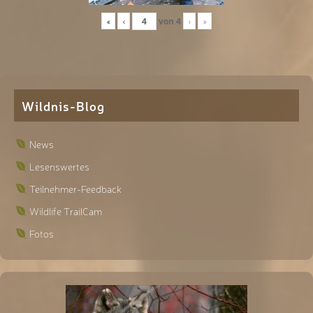
«
‹
von
4
›
»
Wildnis-Blog
News
Lesenswertes
Teilnehmer-Feedback
Wildlife TrailCam
Fotos