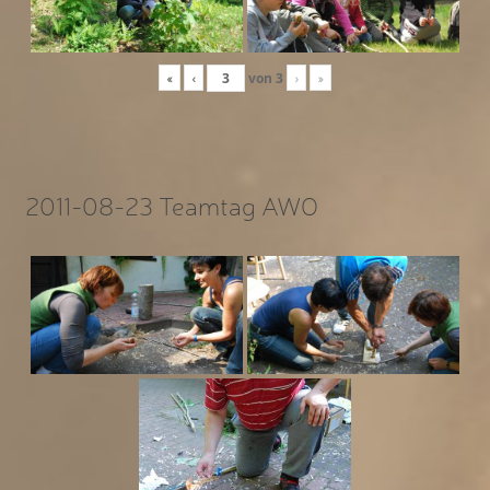
«
‹
von
3
›
»
2011-08-23 Teamtag AWO