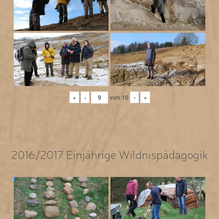
«
‹
von
10
›
»
2016/2017 Einjährige Wildnispädagogik