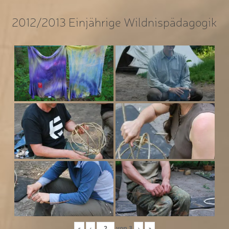
2012/2013 Einjährige Wildnispädagogik
«
‹
von
3
›
»