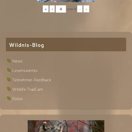
«
‹
von
4
›
»
Wildnis-Blog
News
Lesenswertes
Teilnehmer-Feedback
Wildlife TrailCam
Fotos