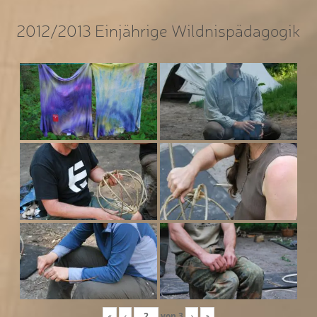
2012/2013 Einjährige Wildnispädagogik
«
‹
von
3
›
»