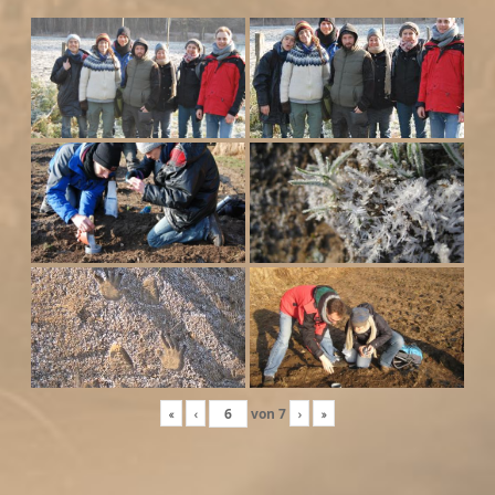
«
‹
von
7
›
»