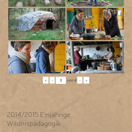
«
‹
von
4
›
»
2014/2015 Einjährige
Wildnispädagogik