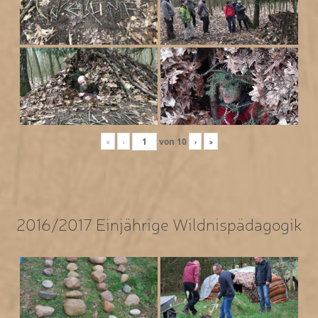
«
‹
von
10
›
»
2016/2017 Einjährige Wildnispädagogik