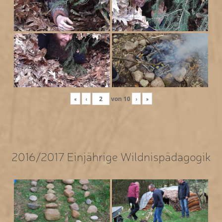
«
‹
von
10
›
»
2016/2017 Einjährige Wildnispädagogik