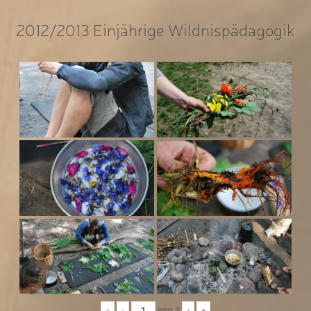
2012/2013 Einjährige Wildnispädagogik
«
‹
von
3
›
»