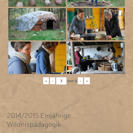
«
‹
von
4
›
»
2014/2015 Einjährige
Wildnispädagogik