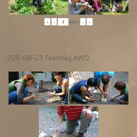
«
‹
von
3
›
»
2011-08-23 Teamtag AWO