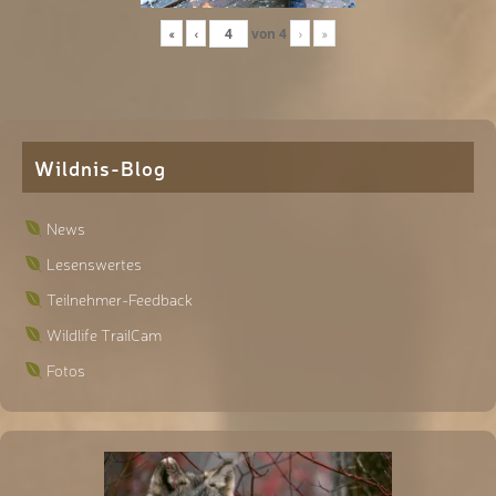
«
‹
von
4
›
»
Wildnis-Blog
News
Lesenswertes
Teilnehmer-Feedback
Wildlife TrailCam
Fotos