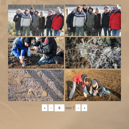
«
‹
von
7
›
»