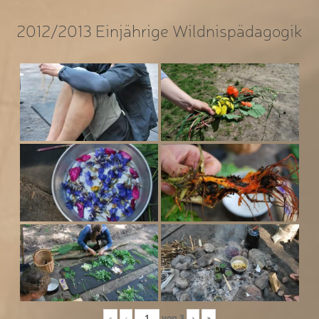
2012/2013 Einjährige Wildnispädagogik
«
‹
von
3
›
»