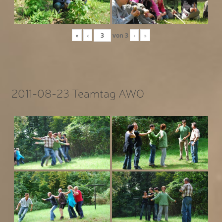
«
‹
von
3
›
»
2011-08-23 Teamtag AWO