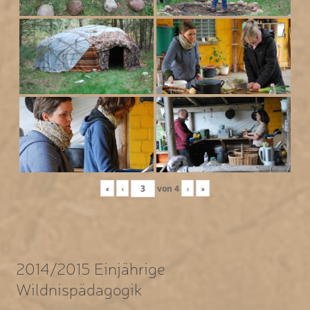
«
‹
von
4
›
»
2014/2015 Einjährige
Wildnispädagogik