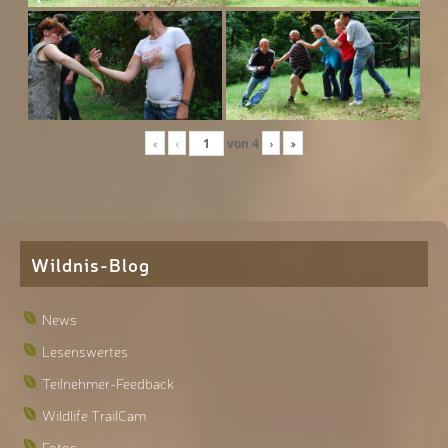
«
‹
von
4
›
»
Wildnis-Blog
News
Lesenswertes
Teilnehmer-Feedback
Wildlife TrailCam
Fotos