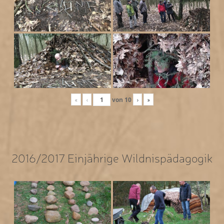
«
‹
von
10
›
»
2016/2017 Einjährige Wildnispädagogik