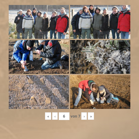
«
‹
von
7
›
»