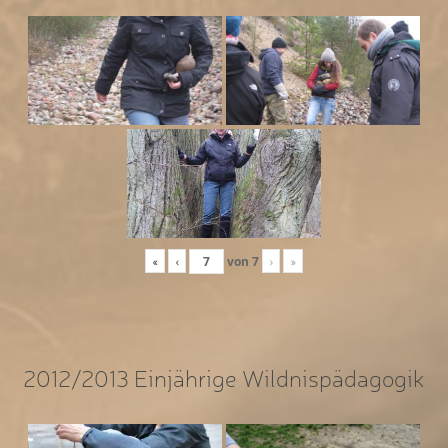
«
‹
von
7
›
»
2012/2013 Einjährige Wildnispädagogik