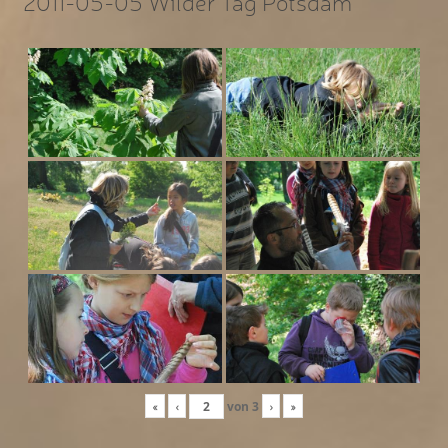
2011-05-05 Wilder Tag Potsdam
«
‹
von
3
›
»