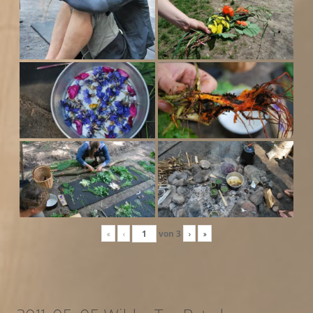
«
‹
von
3
›
»