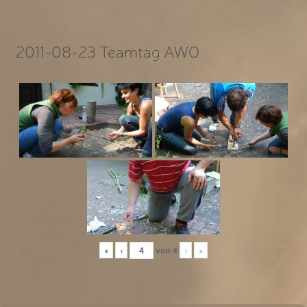
2011-08-23 Teamtag AWO
«
‹
von
4
›
»