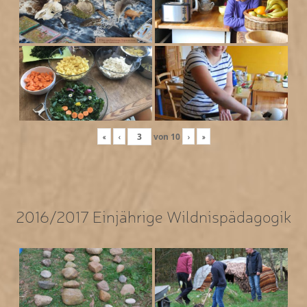
«
‹
von
10
›
»
2016/2017 Einjährige Wildnispädagogik