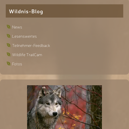
Wildnis-Blog
News
Lesenswertes
Teilnehmer-Feedback
Wildlife TrailCam
Fotos