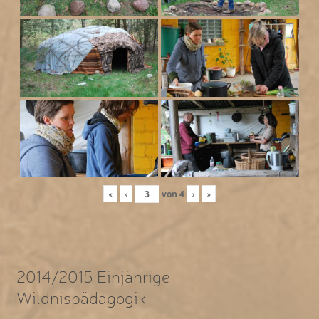
«
‹
von
4
›
»
2014/2015 Einjährige
Wildnispädagogik