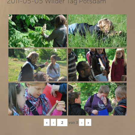
2011-05-05 Wilder Tag Potsdam
«
‹
von
3
›
»