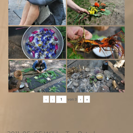
«
‹
von
3
›
»