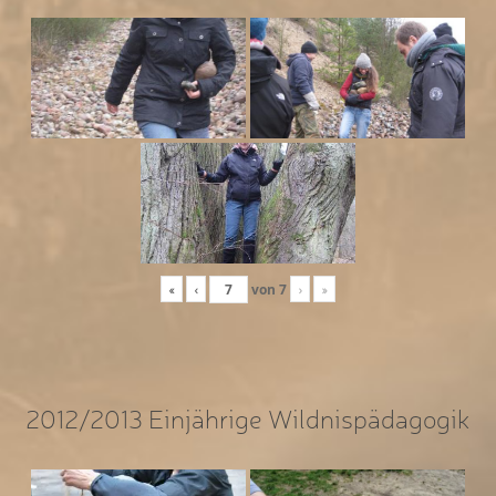
«
‹
von
7
›
»
2012/2013 Einjährige Wildnispädagogik