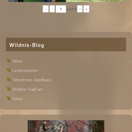
«
‹
von
4
›
»
Wildnis-Blog
News
Lesenswertes
Teilnehmer-Feedback
Wildlife TrailCam
Fotos