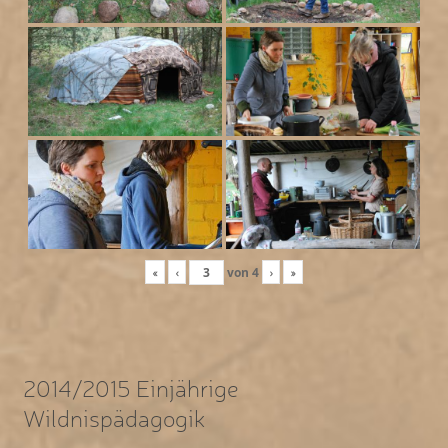
«
‹
von
4
›
»
2014/2015 Einjährige
Wildnispädagogik