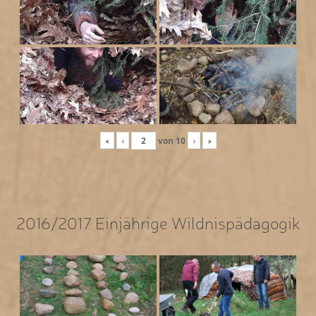
«
‹
von
10
›
»
2016/2017 Einjährige Wildnispädagogik