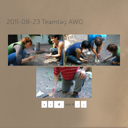
2011-08-23 Teamtag AWO
«
‹
von
4
›
»