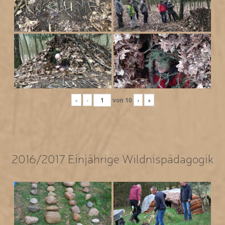
«
‹
von
10
›
»
2016/2017 Einjährige Wildnispädagogik