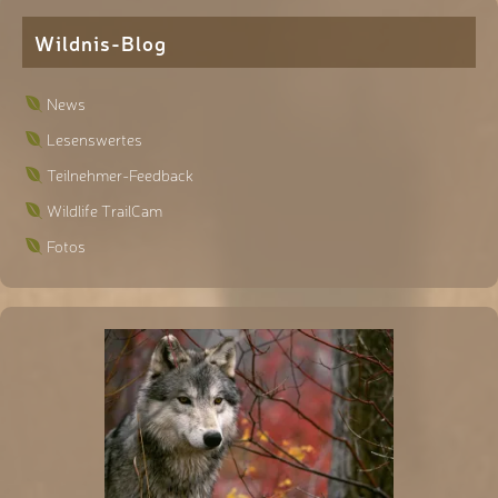
Wildnis-Blog
News
Lesenswertes
Teilnehmer-Feedback
Wildlife TrailCam
Fotos