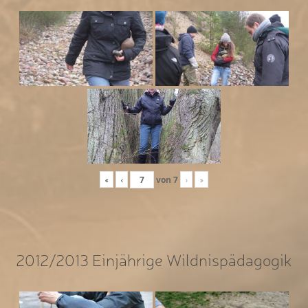
«
‹
von
7
›
»
2012/2013 Einjährige Wildnispädagogik