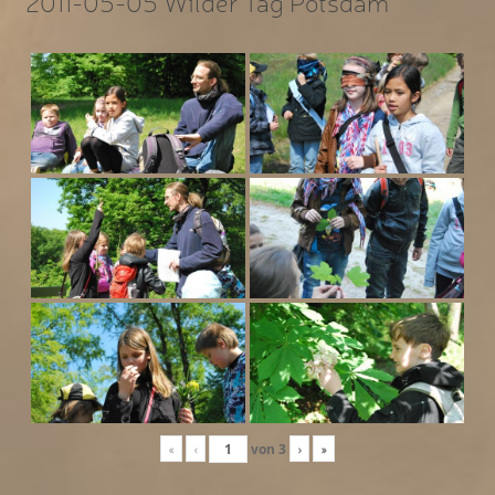
2011-05-05 Wilder Tag Potsdam
«
‹
von
3
›
»