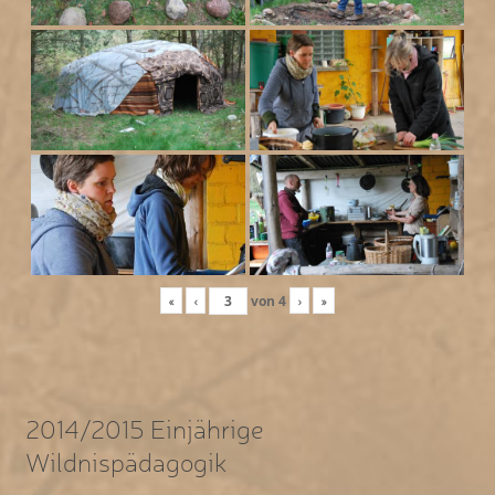
«
‹
von
4
›
»
2014/2015 Einjährige
Wildnispädagogik