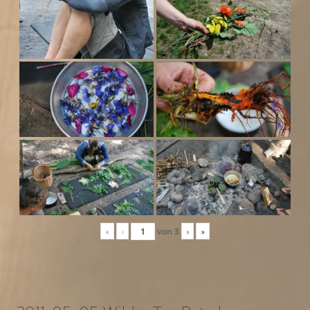
«
‹
von
3
›
»