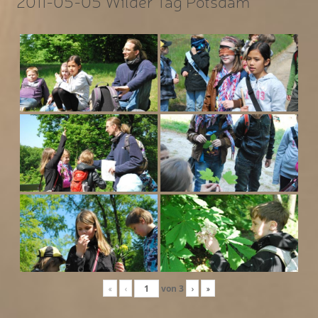
2011-05-05 Wilder Tag Potsdam
«
‹
von
3
›
»