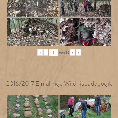
«
‹
von
10
›
»
2016/2017 Einjährige Wildnispädagogik