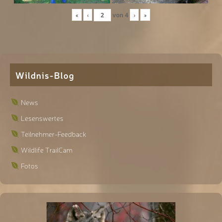
«
‹
von
4
›
»
Wildnis-Blog
News
Lesenswertes
Teilnehmer-Feedback
Wildlife TrailCam
Fotos