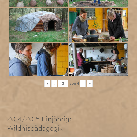
«
‹
von
4
›
»
2014/2015 Einjährige
Wildnispädagogik