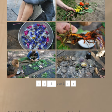
«
‹
von
3
›
»