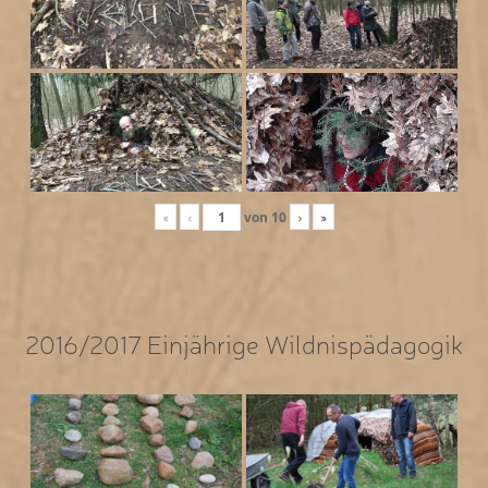
«
‹
von
10
›
»
2016/2017 Einjährige Wildnispädagogik