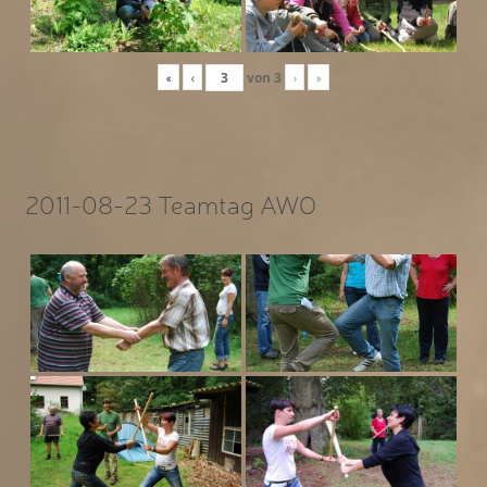
«
‹
von
3
›
»
2011-08-23 Teamtag AWO