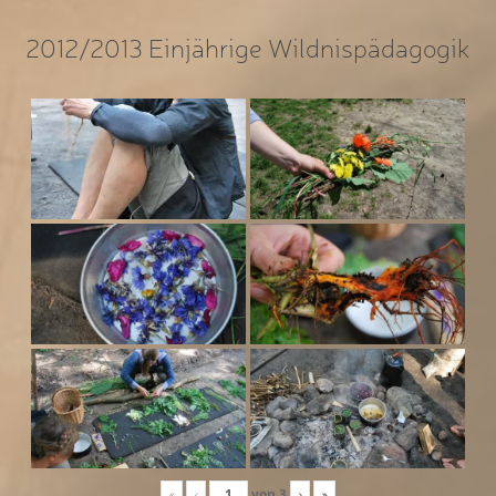
2012/2013 Einjährige Wildnispädagogik
«
‹
von
3
›
»