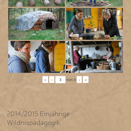
«
‹
von
4
›
»
2014/2015 Einjährige
Wildnispädagogik