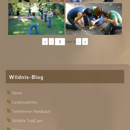
«
‹
von
4
›
»
Wildnis-Blog
News
Lesenswertes
Teilnehmer-Feedback
Wildlife TrailCam
Fotos