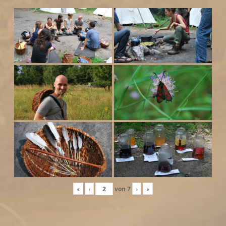
«
‹
von
7
›
»