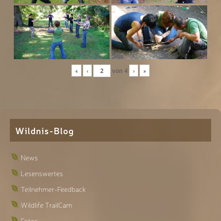
«
‹
von
4
›
»
Wildnis-Blog
News
Lesenswertes
Teilnehmer-Feedback
Wildlife TrailCam
Fotos