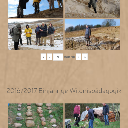
«
‹
von
10
›
»
2016/2017 Einjährige Wildnispädagogik