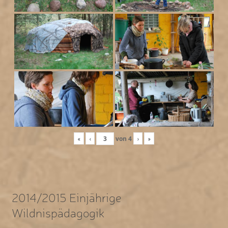
«
‹
von
4
›
»
2014/2015 Einjährige
Wildnispädagogik