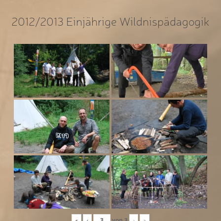
2012/2013 Einjährige Wildnispädagogik
«
‹
von
3
›
»