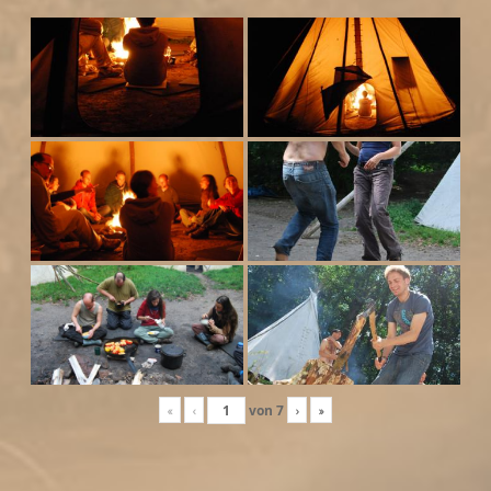
«
‹
von
7
›
»