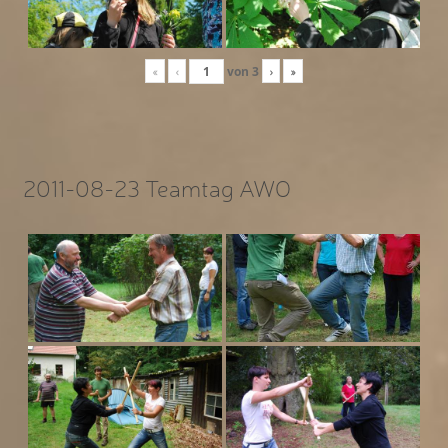
«
‹
von
3
›
»
2011-08-23 Teamtag AWO