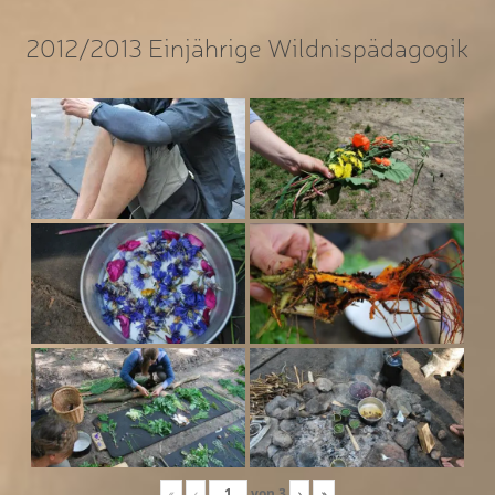
2012/2013 Einjährige Wildnispädagogik
«
‹
von
3
›
»