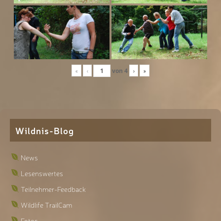
«
‹
von
4
›
»
Wildnis-Blog
News
Lesenswertes
Teilnehmer-Feedback
Wildlife TrailCam
Fotos