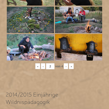
«
‹
von
4
›
»
2014/2015 Einjährige
Wildnispädagogik