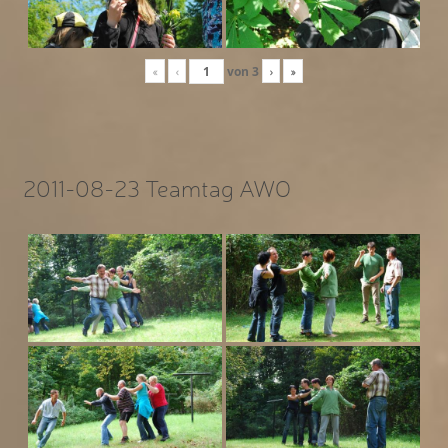
«
‹
von
3
›
»
2011-08-23 Teamtag AWO