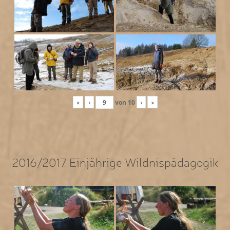
«
‹
von
10
›
»
2016/2017 Einjährige Wildnispädagogik