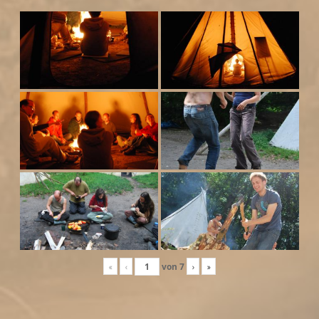
«
‹
von
7
›
»