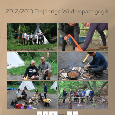
2012/2013 Einjährige Wildnispädagogik
«
‹
von
3
›
»