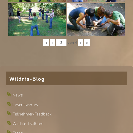
«
‹
von
4
›
»
Wildnis-Blog
News
Lesenswertes
Teilnehmer-Feedback
Wildlife TrailCam
Fotos