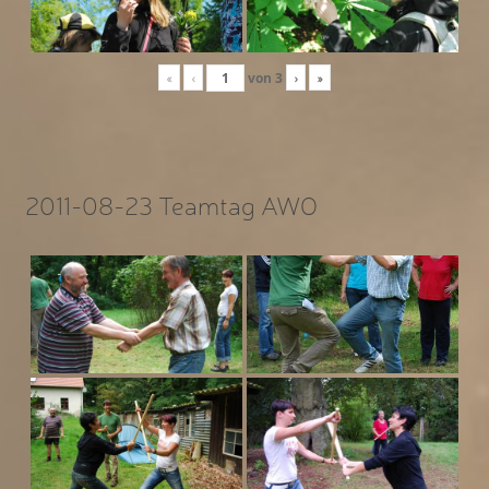
«
‹
von
3
›
»
2011-08-23 Teamtag AWO