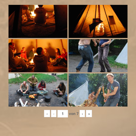
«
‹
von
7
›
»