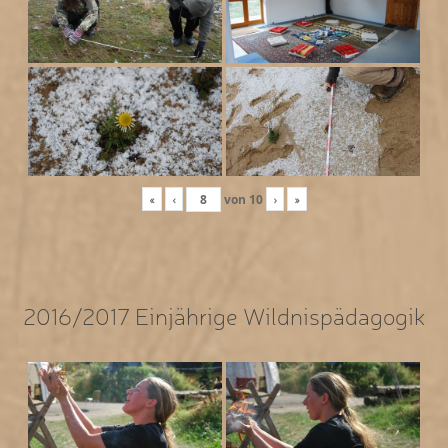
«
‹
von
10
›
»
2016/2017 Einjährige Wildnispädagogik