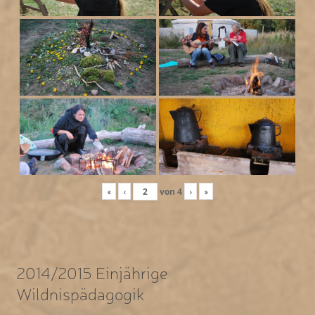
«
‹
von
4
›
»
2014/2015 Einjährige
Wildnispädagogik