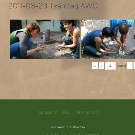
2011-08-23 Teamtag AWO
«
‹
von
4
›
Impressum
AGB
Datenschutz
web admin: Christian Karl