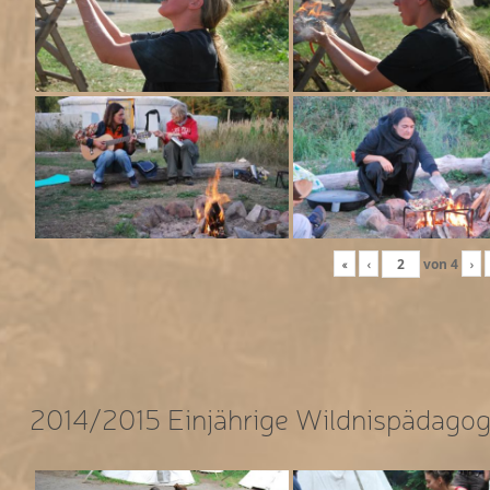
«
‹
von
4
›
2014/2015 Einjährige Wildnispädagog