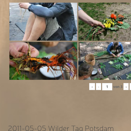
«
‹
von
3
›
2011-05-05 Wilder Tag Potsdam