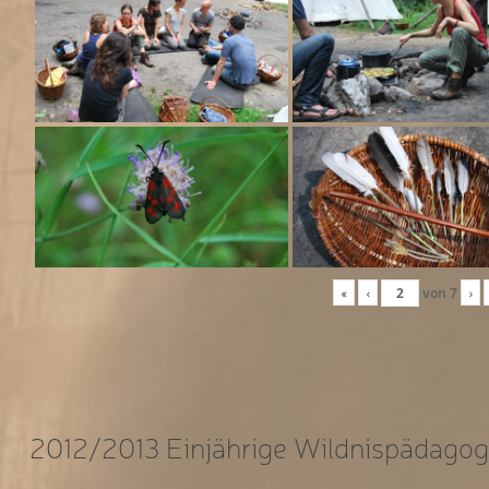
«
‹
von
7
›
2012/2013 Einjährige Wildnispädagog