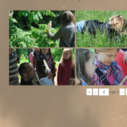
«
‹
von
3
›