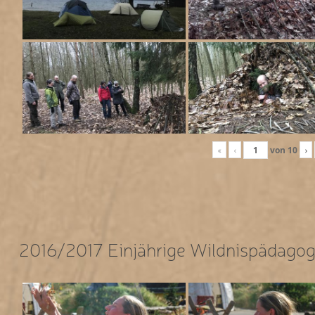
«
‹
von
10
›
2016/2017 Einjährige Wildnispädagog