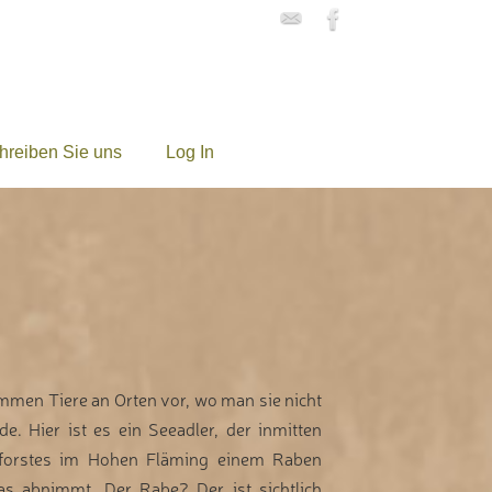
hreiben Sie uns
Log In
men Tiere an Orten vor, wo man sie nicht
e. Hier ist es ein Seeadler, der inmitten
nforstes im Hohen Fläming einem Raben
as abnimmt. Der Rabe? Der ist sichtlich