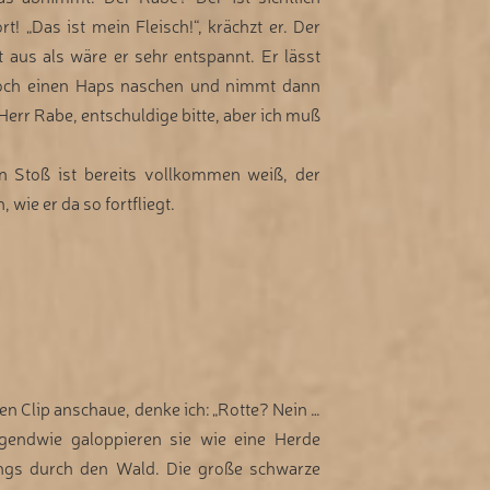
t! „Das ist mein Fleisch!“, krächzt er. Der
t aus als wäre er sehr entspannt. Er lässt
och einen Haps naschen und nimmt dann
Herr Rabe, entschuldige bitte, aber ich muß
in Stoß ist bereits vollkommen weiß, der
wie er da so fortfliegt.
en Clip anschaue, denke ich: „Rotte? Nein …
irgendwie galoppieren sie wie eine Herde
ngs durch den Wald. Die große schwarze