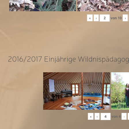
«
‹
von
10
›
2016/2017 Einjährige Wildnispädagog
«
‹
von
4
›