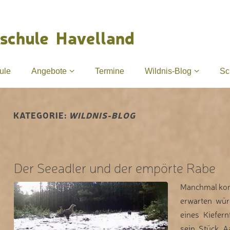
ule
Angebote
Termine
Wildnis-Blog
Sc
KATEGORIE:
WILDNIS-BLOG
Der Seeadler und der empörte Rabe
Manchmal kom
erwarten würd
eines Kiefer
sein Stück A