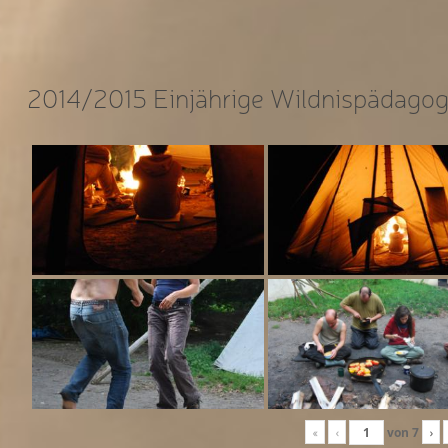
2014/2015 Einjährige Wildnispädagog
«
‹
von
7
›