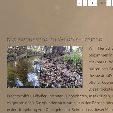
«
‹
von
3
›
Mäusebussard im Wildnis-Freibad
Wir Mensche
bekommen in 
trinkbares 
nutzen seit A
die sie drauße
offene Gewäs
Dieselrück
Frachtschiffe), Fäkalien, Nitraten, Phosphaten, Insektiziden, 
es gibt sie noch. Sie befinden sich zumeist in den Bergen od
in der Umgebung von Quellgebieten. Schön, dass dieser Mä