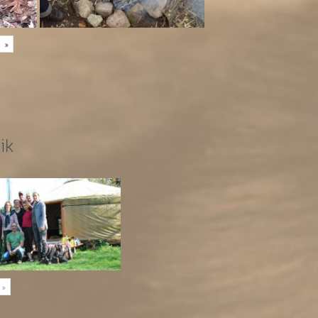
»
ik
»