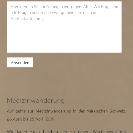
Medizinwanderung
Auf gehts zur Medizinwanderung in der Märkischen Schweiz,
26.April bis 28.April 2019.
Wir laden Euch herzlich ein zu einem Wochenende mit