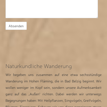
Naturkundliche Wanderung
Wir begeben uns zusammen auf eine etwa sechsstündige
Wanderung im Hohen Fläming, die in Bad Belzig beginnt. Wir
wollen weniger im Kopf sein, sondern unsere Aufmerksamkeit
ganz auf das „Außen“ richten. Dabei werden wir unterwegs
Begegnungen haben: Mit Heilpflanzen, Singvögeln, Greifvögeln,
Bäumen, Tierspuren. Schauen wir uns diese gemeinsam etwas