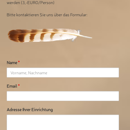
werden (3,-EURO/Person)
Bitte kontaktieren Sie uns über das Formular:
Name
*
Email
*
Adresse Ihrer Einrichtung