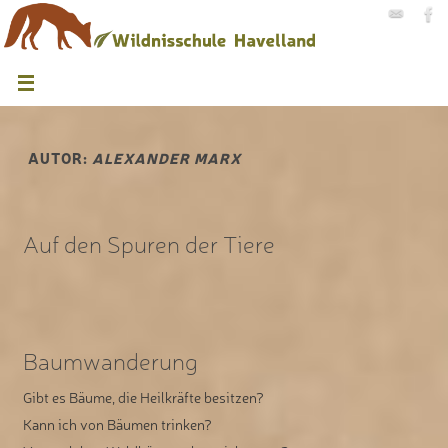
AUTOR:
ALEXANDER MARX
Auf den Spuren der Tiere
Baumwanderung
Gibt es Bäume, die Heilkräfte besitzen?
Kann ich von Bäumen trinken?