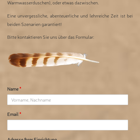
Warmwasserduschen), oder etwas dazwischen.
Eine unvergessliche, abenteuerliche und lehrreiche Zeit ist bei
beiden Szenarien garantiert!
Bitte kontaktieren Sie uns über das Formular:
Name
*
Email
*
Adresse Ihrer Einrichtung