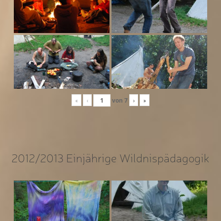
«
‹
von
7
›
»
2012/2013 Einjährige Wildnispädagogik