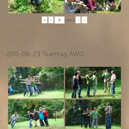
«
‹
von
3
›
»
2011-08-23 Teamtag AWO