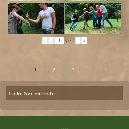
«
‹
von
4
›
»
1
2
3
4
Linke Seitenleiste
Impressum