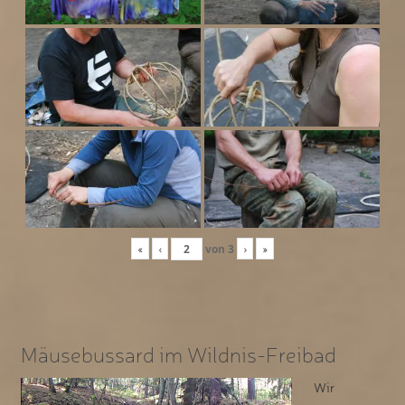
«
‹
von
3
›
»
Mäusebussard im Wildnis-Freibad
Wir