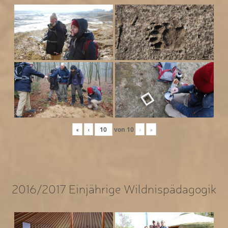
«
‹
von
10
›
»
2016/2017 Einjährige Wildnispädagogik