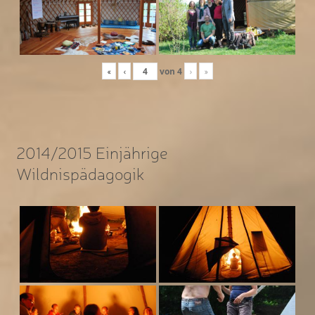
«
‹
von
4
›
»
2014/2015 Einjährige
Wildnispädagogik