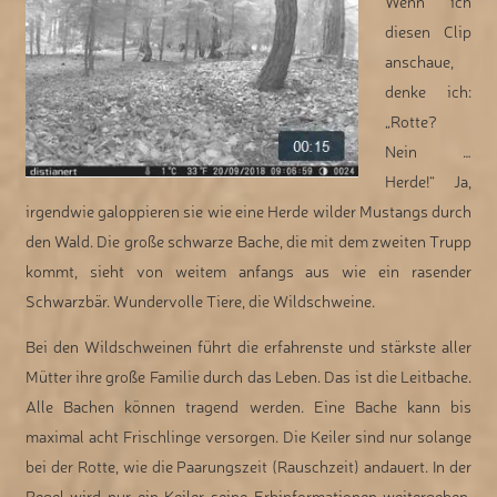
Wenn ich
diesen Clip
anschaue,
denke ich:
„Rotte?
Nein …
Herde!“ Ja,
irgendwie galoppieren sie wie eine Herde wilder Mustangs durch
den Wald. Die große schwarze Bache, die mit dem zweiten Trupp
kommt, sieht von weitem anfangs aus wie ein rasender
Schwarzbär. Wundervolle Tiere, die Wildschweine.
Bei den Wildschweinen führt die erfahrenste und stärkste aller
Mütter ihre große Familie durch das Leben. Das ist die Leitbache.
Alle Bachen können tragend werden. Eine Bache kann bis
maximal acht Frischlinge versorgen. Die Keiler sind nur solange
bei der Rotte, wie die Paarungszeit (Rauschzeit) andauert. In der
Regel wird nur ein Keiler seine Erbinformationen weitergeben.