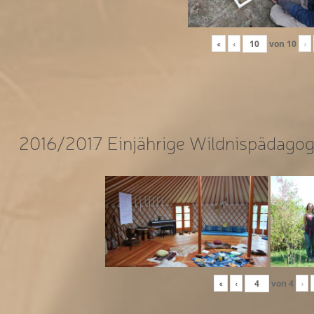
«
‹
von
10
›
2016/2017 Einjährige Wildnispädagog
«
‹
von
4
›