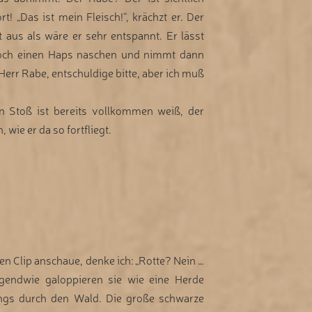
t! „Das ist mein Fleisch!“, krächzt er. Der
t aus als wäre er sehr entspannt. Er lässt
och einen Haps naschen und nimmt dann
Herr Rabe, entschuldige bitte, aber ich muß
in Stoß ist bereits vollkommen weiß, der
wie er da so fortfliegt.
en Clip anschaue, denke ich: „Rotte? Nein …
irgendwie galoppieren sie wie eine Herde
ngs durch den Wald. Die große schwarze