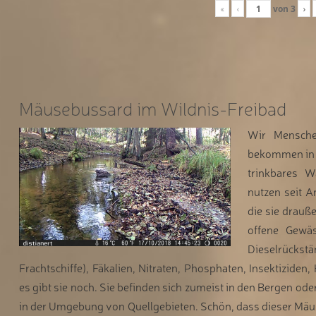
«
‹
von
3
›
Mäusebussard im Wildnis-Freibad
Wir Mensche
bekommen in 
trinkbares 
nutzen seit A
die sie drauße
offene Gewäs
Dieselrück
Frachtschiffe), Fäkalien, Nitraten, Phosphaten, Insektiziden, 
es gibt sie noch. Sie befinden sich zumeist in den Bergen od
in der Umgebung von Quellgebieten. Schön, dass dieser Mä