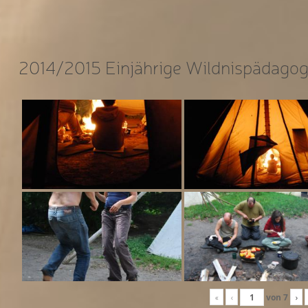
2014/2015 Einjährige Wildnispädagog
«
‹
von
7
›