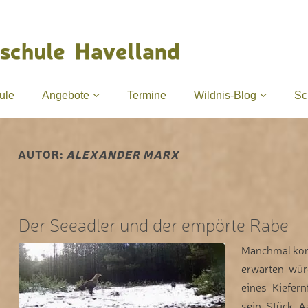
ule
Angebote
Termine
Wildnis-Blog
Sc
AUTOR:
ALEXANDER MARX
Der Seeadler und der empörte Rabe
Manchmal kom
erwarten würd
eines Kiefer
sein Stück A