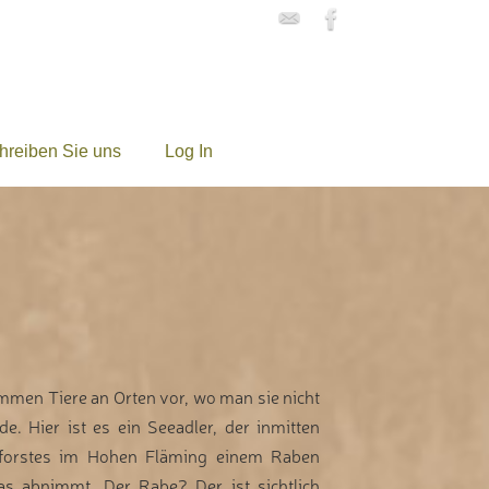
hreiben Sie uns
Log In
men Tiere an Orten vor, wo man sie nicht
e. Hier ist es ein Seeadler, der inmitten
nforstes im Hohen Fläming einem Raben
as abnimmt. Der Rabe? Der ist sichtlich