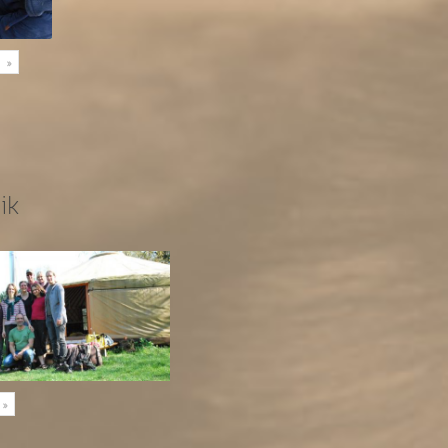
»
ik
»