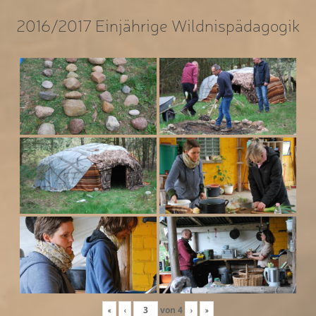
2016/2017 Einjährige Wildnispädagogik
«
‹
von
4
›
»