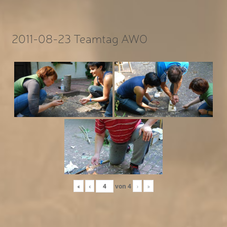
2011-08-23 Teamtag AWO
«
‹
von
4
›
»