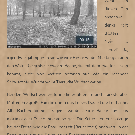
Wenn ich
diesen Clip
anschaue,
denke ich:
„Rotte?
Nein …
Herde!“ Ja,
irgendwie galoppieren sie wie eine Herde wilder Mustangs durch
den Wald. Die große schwarze Bache, die mit dem zweiten Trupp
kommt, sieht von weitem anfangs aus wie ein rasender
Schwarzbär. Wundervolle Tiere, die Wildschweine.
Bei den Wildschweinen führt die erfahrenste und stärkste aller
Mütter ihre große Familie durch das Leben. Das ist die Leitbache.
Alle Bachen können tragend werden. Eine Bache kann bis
maximal acht Frischlinge versorgen. Die Keiler sind nur solange
bei der Rotte, wie die Paarungszeit (Rauschzeit) andauert. In der
Regel wird nur ein Keiler seine Erbinformationen weitergeben.