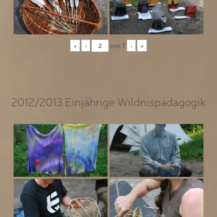
«
‹
von
7
›
»
2012/2013 Einjährige Wildnispädagogik