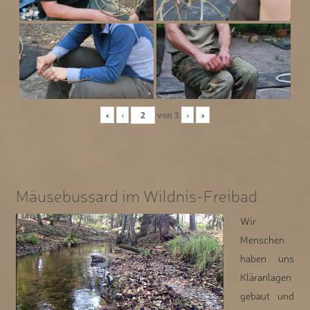
«
‹
von
3
›
»
Mäusebussard im Wildnis-Freibad
Wir
Menschen
haben uns
Kläranlagen
gebaut und