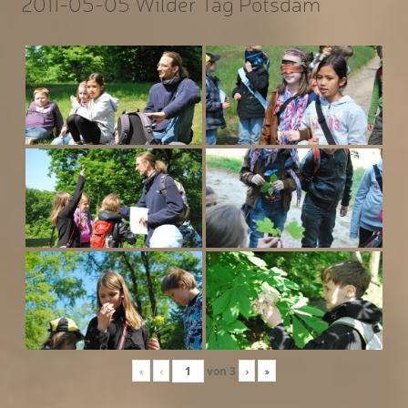
2011-05-05 Wilder Tag Potsdam
«
‹
von
3
›
»