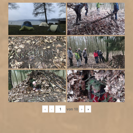
«
‹
von
10
›
»