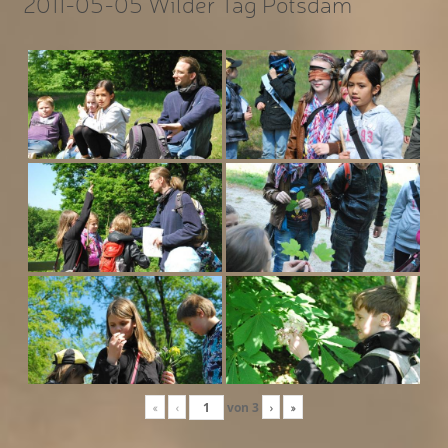
2011-05-05 Wilder Tag Potsdam
«
‹
von
3
›
»