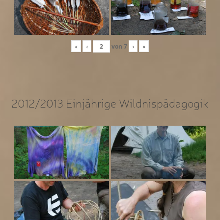
«
‹
von
7
›
»
2012/2013 Einjährige Wildnispädagogik