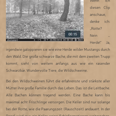
Wenn ich
diesen Clip
anschaue,
denke ich:
„Rotte?
Nein …
Herde!“ Ja,
irgendwie galoppieren sie wie eine Herde wilder Mustangs durch
den Wald. Die große schwarze Bache, die mit dem zweiten Trupp
kommt, sieht von weitem anfangs aus wie ein rasender
Schwarzbär. Wundervolle Tiere, die Wildschweine.
Bei den Wildschweinen führt die erfahrenste und stärkste aller
Mütter ihre große Familie durch das Leben. Das ist die Leitbache.
Alle Bachen können tragend werden. Eine Bache kann bis
maximal acht Frischlinge versorgen. Die Keiler sind nur solange
bei der Rotte, wie die Paarungszeit (Rauschzeit) andauert. In der
Regel wird nur ein Keiler seine Erbinformationen weitergeben.