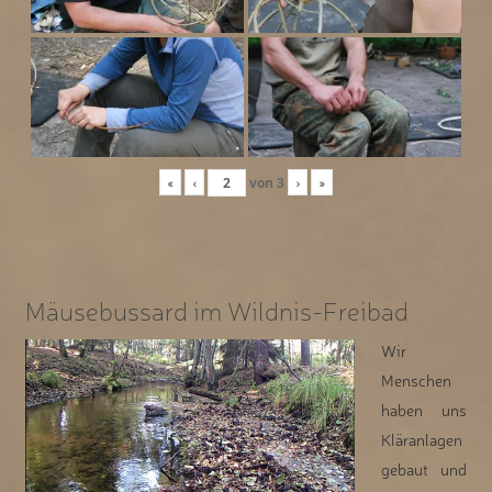
«
‹
von
3
›
»
Mäusebussard im Wildnis-Freibad
Wir
Menschen
haben uns
Kläranlagen
gebaut und