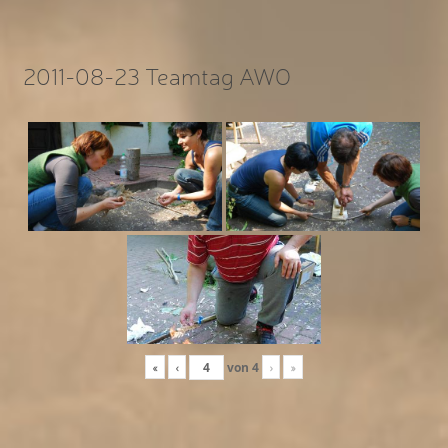
2011-08-23 Teamtag AWO
«
‹
von
4
›
»