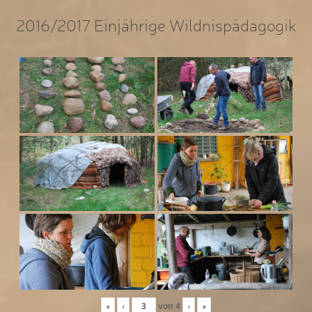
2016/2017 Einjährige Wildnispädagogik
«
‹
von
4
›
»