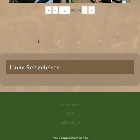
«
‹
von
4
›
»
1
2
3
4
Linke Seitenleiste
Impressum
AGB
Datenschutz
web admin: Christian Karl