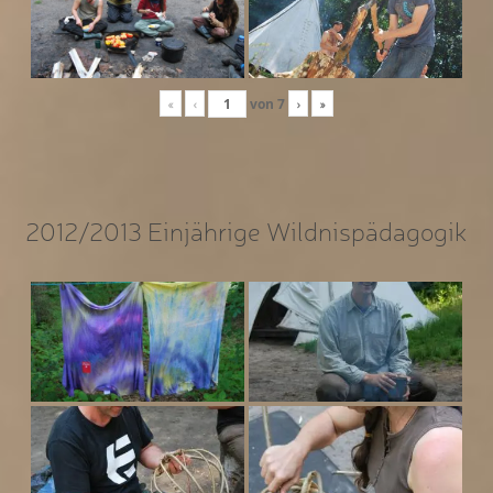
«
‹
von
7
›
»
2012/2013 Einjährige Wildnispädagogik