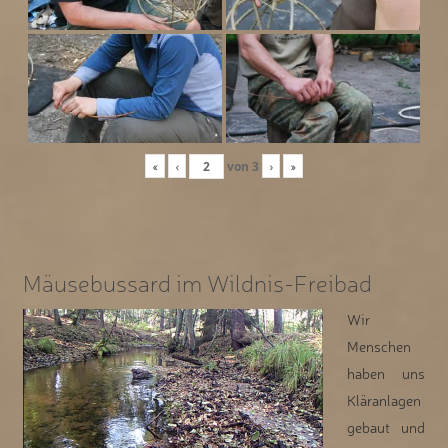
«
‹
von
3
›
»
Mäusebussard im Wildnis-Freibad
Wir
Menschen
haben uns
Kläranlagen
gebaut und