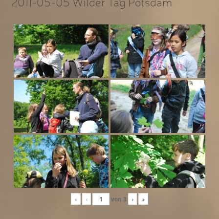
2011-05-05 Wilder Tag Potsdam
«
‹
von
3
›
»