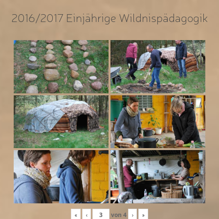
2016/2017 Einjährige Wildnispädagogik
«
‹
von
4
›
»