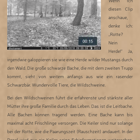
Wenn ich
diesen Clip
anschaue,
denke ich:
„Rotte?
Nein …
Herde!“ Ja,
irgendwie galoppieren sie wie eine Herde wilder Mustangs durch
den Wald. Die große schwarze Bache, die mit dem zweiten Trupp
kommt, sieht von weitem anfangs aus wie ein rasender
Schwarzbär. Wundervolle Tiere, die Wildschweine.
Bei den Wildschweinen führt die erfahrenste und stärkste aller
Mütter ihre große Familie durch das Leben. Das ist die Leitbache.
Alle Bachen können tragend werden. Eine Bache kann bis
maximal acht Frischlinge versorgen. Die Keiler sind nur solange
bei der Rotte, wie die Paarungszeit (Rauschzeit) andauert. In der
Regel wird nur ein Keiler seine Erbinformationen weitergeben.