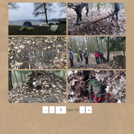
«
‹
von
10
›
»