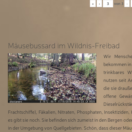
«
‹
von
3
›
Mäusebussard im Wildnis-Freibad
Wir Mensche
bekommen in 
trinkbares 
nutzen seit A
die sie drauße
offene Gewäs
Dieselrück
Frachtschiffe), Fäkalien, Nitraten, Phosphaten, Insektiziden, 
es gibt sie noch. Sie befinden sich zumeist in den Bergen od
in der Umgebung von Quellgebieten. Schön, dass dieser Mä