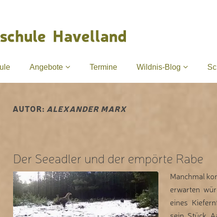
ule
Angebote
Termine
Wildnis-Blog
Sc
AUTOR:
ALEXANDER MARX
Der Seeadler und der empörte Rabe
Manchmal kom
erwarten würd
eines Kiefer
sein Stück A