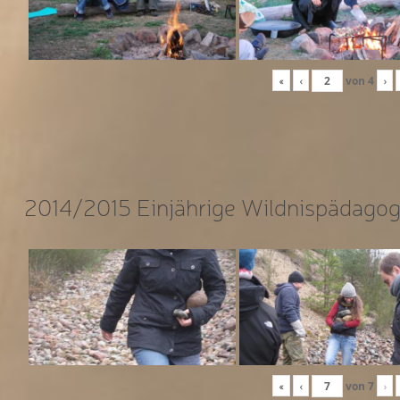
«
‹
von
4
›
2014/2015 Einjährige Wildnispädagog
«
‹
von
7
›