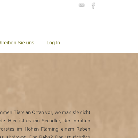
hreiben Sie uns
Log In
men Tiere an Orten vor, wo man sie nicht
e. Hier ist es ein Seeadler, der inmitten
nforstes im Hohen Fläming einem Raben
as abnimmt. Der Rabe? Der ist sichtlich