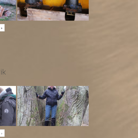
»
ik
»