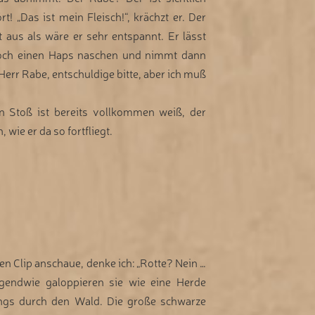
t! „Das ist mein Fleisch!“, krächzt er. Der
t aus als wäre er sehr entspannt. Er lässt
och einen Haps naschen und nimmt dann
Herr Rabe, entschuldige bitte, aber ich muß
in Stoß ist bereits vollkommen weiß, der
wie er da so fortfliegt.
en Clip anschaue, denke ich: „Rotte? Nein …
irgendwie galoppieren sie wie eine Herde
ngs durch den Wald. Die große schwarze