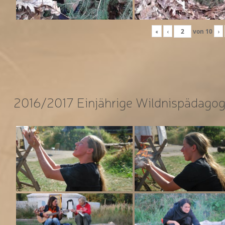
«
‹
von
10
›
2016/2017 Einjährige Wildnispädagog