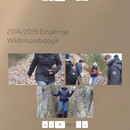
2014/2015 Einjährige
Wildnispädagogik
«
‹
von
7
›
»