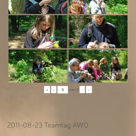
«
‹
von
3
›
»
2011-08-23 Teamtag AWO