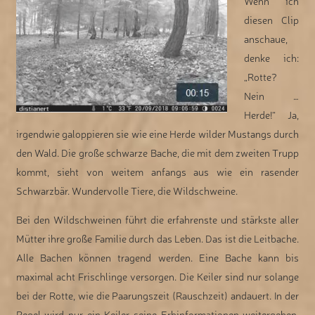
Wenn ich
diesen Clip
anschaue,
denke ich:
„Rotte?
Nein …
Herde!“ Ja,
irgendwie galoppieren sie wie eine Herde wilder Mustangs durch
den Wald. Die große schwarze Bache, die mit dem zweiten Trupp
kommt, sieht von weitem anfangs aus wie ein rasender
Schwarzbär. Wundervolle Tiere, die Wildschweine.
Bei den Wildschweinen führt die erfahrenste und stärkste aller
Mütter ihre große Familie durch das Leben. Das ist die Leitbache.
Alle Bachen können tragend werden. Eine Bache kann bis
maximal acht Frischlinge versorgen. Die Keiler sind nur solange
bei der Rotte, wie die Paarungszeit (Rauschzeit) andauert. In der
Regel wird nur ein Keiler seine Erbinformationen weitergeben.