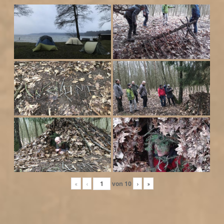
«
‹
von
10
›
»