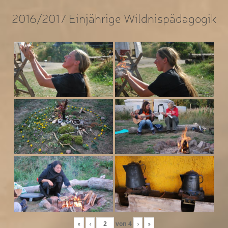
2016/2017 Einjährige Wildnispädagogik
«
‹
von
4
›
»