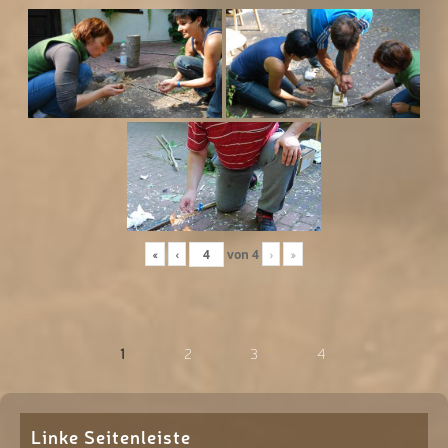
«
‹
von
4
›
»
1
2
3
4
Linke Seitenleiste