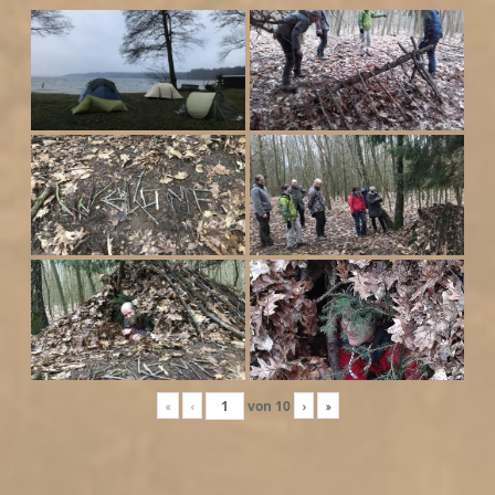
«
‹
von
10
›
»