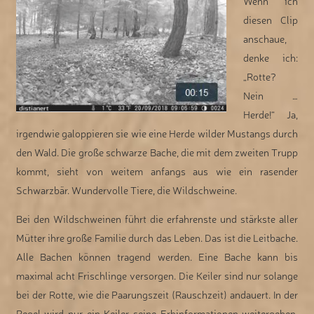
Wenn ich
diesen Clip
anschaue,
denke ich:
„Rotte?
Nein …
Herde!“ Ja,
irgendwie galoppieren sie wie eine Herde wilder Mustangs durch
den Wald. Die große schwarze Bache, die mit dem zweiten Trupp
kommt, sieht von weitem anfangs aus wie ein rasender
Schwarzbär. Wundervolle Tiere, die Wildschweine.
Bei den Wildschweinen führt die erfahrenste und stärkste aller
Mütter ihre große Familie durch das Leben. Das ist die Leitbache.
Alle Bachen können tragend werden. Eine Bache kann bis
maximal acht Frischlinge versorgen. Die Keiler sind nur solange
bei der Rotte, wie die Paarungszeit (Rauschzeit) andauert. In der
Regel wird nur ein Keiler seine Erbinformationen weitergeben.