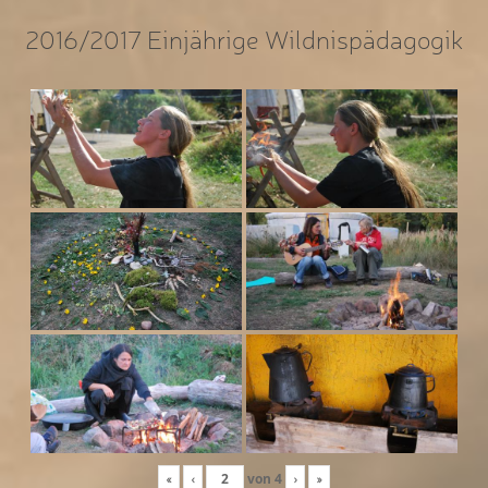
2016/2017 Einjährige Wildnispädagogik
«
‹
von
4
›
»