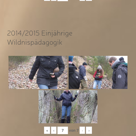
2014/2015 Einjährige
Wildnispädagogik
«
‹
von
7
›
»