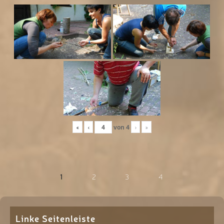
«
‹
von
4
›
»
1
2
3
4
Linke Seitenleiste