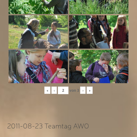
«
‹
von
3
›
»
2011-08-23 Teamtag AWO